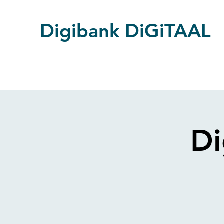
Digibank DiGiTAAL
Di