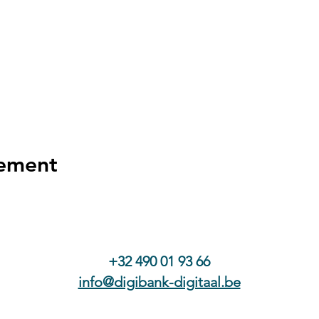
nement
+32 490 01 93 66
info@digibank-digitaal.be