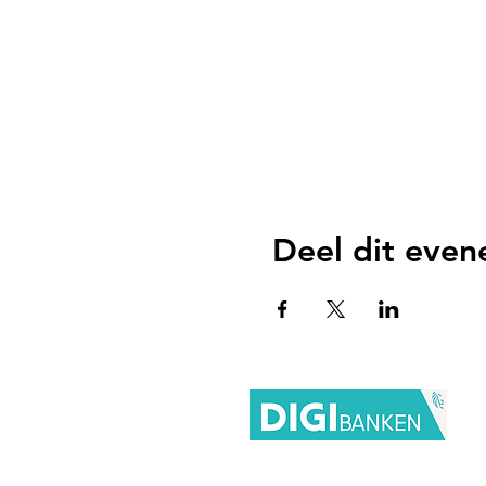
Deel dit eve