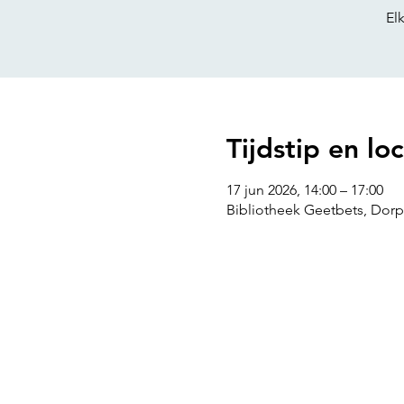
El
Tijdstip en loc
17 jun 2026, 14:00 – 17:00
Bibliotheek Geetbets, Dorps