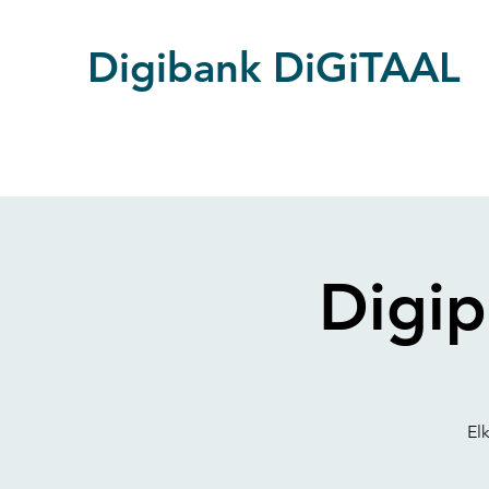
Digibank DiGiTAAL
Digip
El