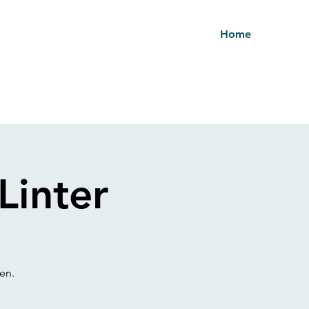
Home
Linter
en.