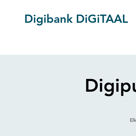
Digibank DiGiTAAL
Digip
El