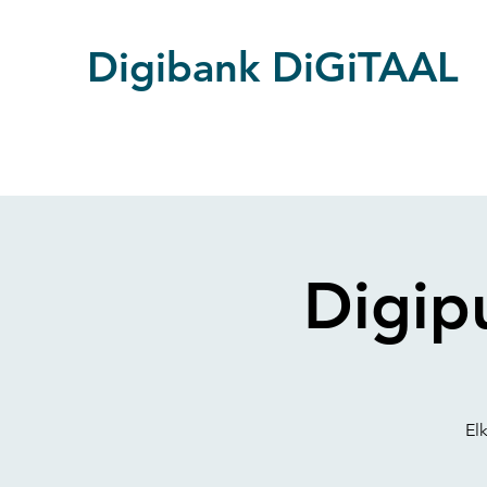
Digibank DiGiTAAL
Digip
El