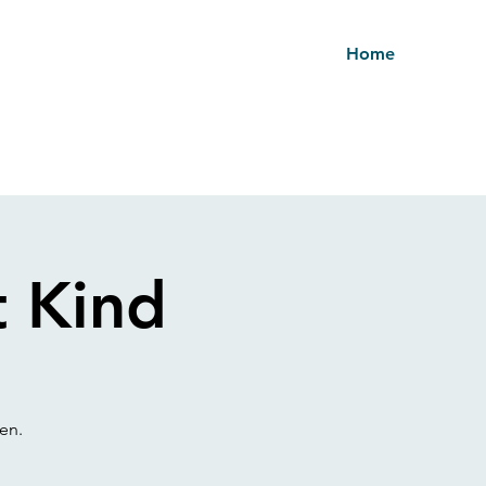
Home
t Kind
en.