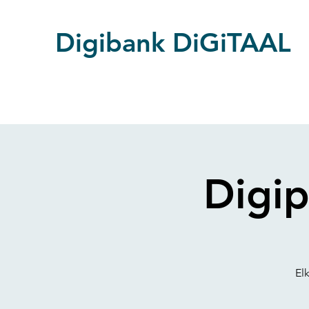
Digibank DiGiTAAL
Digip
El