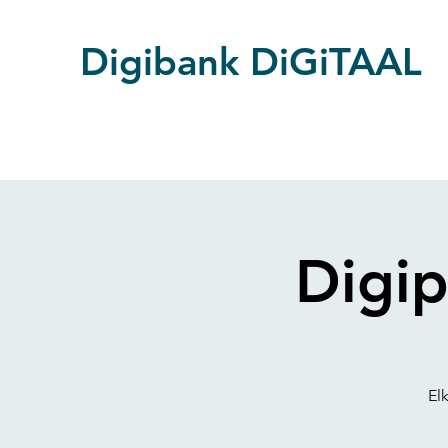
Digibank DiGiTAAL
Digip
El