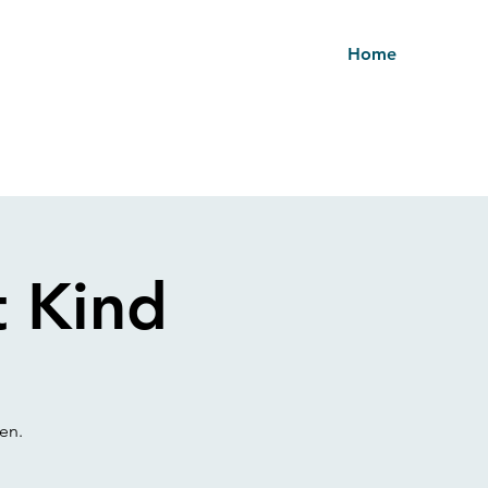
Home
t Kind
en.