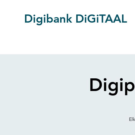
Digibank DiGiTAAL
Digip
El