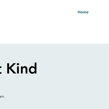
Home
t Kind
en.