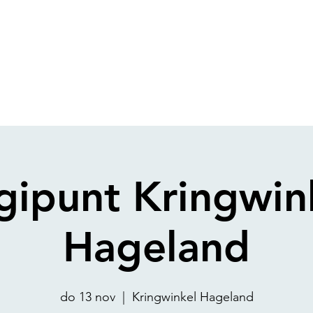
gipunt Kringwin
Hageland
do 13 nov
  |  
Kringwinkel Hageland