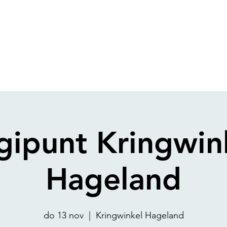
gipunt Kringwin
Hageland
do 13 nov
  |  
Kringwinkel Hageland