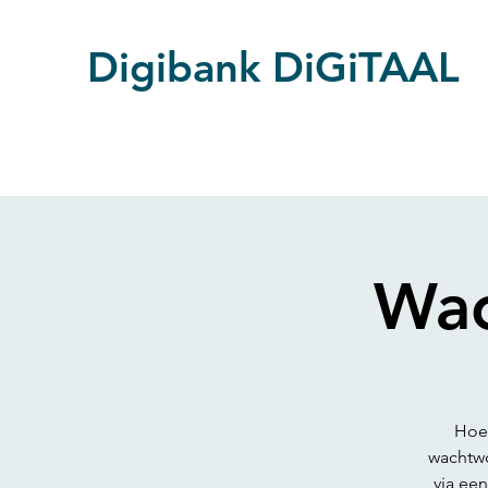
Digibank DiGiTAAL
Wac
Hoe
wachtw
via ee