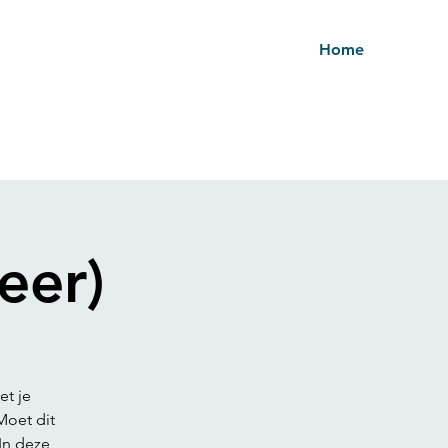
Home
eer)
t je
oet dit
In deze