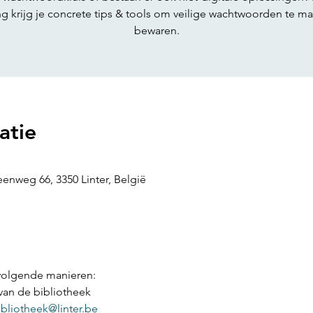
g krijg je concrete tips & tools om veilige wachtwoorden te m
bewaren.
atie
eenweg 66, 3350 Linter, België
 volgende manieren:
van de bibliotheek
ibliotheek@linter.be