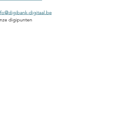
nfo@digibank-digitaal.be
onze digipunten