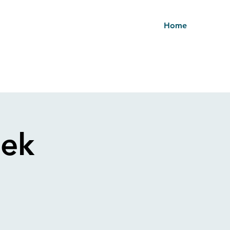
Home
eek