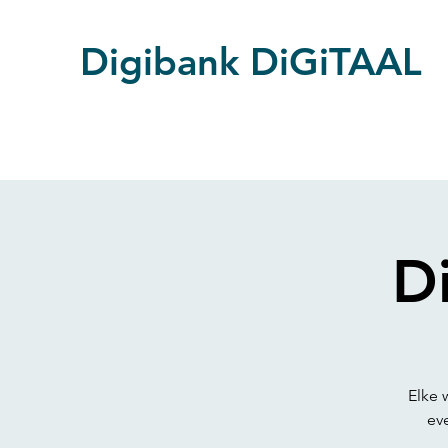
Digibank DiGiTAAL
D
Elke 
ev