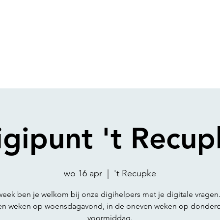
igipunt 't Recup
wo 16 apr
  |  
't Recupke
week ben je welkom bij onze digihelpers met je digitale vragen.
en weken op woensdagavond, in de oneven weken op donder
voormiddag.