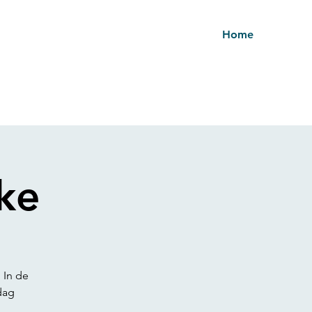
Home
ke
 In de
dag